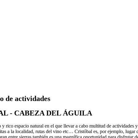
o de actividades
AL - CABEZA DEL ÁGUILA
 y rico espacio natural en el que llevar a cabo multitud de actividades
itas a la localidad, rutas del vino etc… Cristóbal es, por ejemplo, lugar
n entre sierras también es una magnífica oportunidad para disfrutar de l