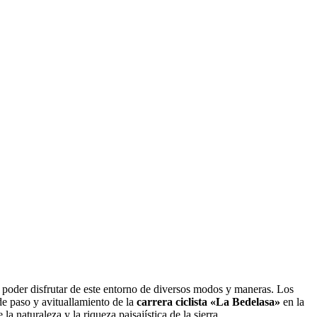
 y poder disfrutar de este entorno de diversos modos y maneras. Los
 de paso y avituallamiento de la
carrera ciclista «La Bedelasa»
en la
a naturaleza y la riqueza paisajística de la sierra.